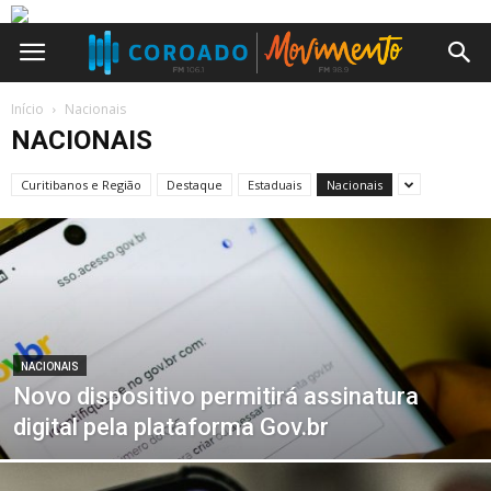
Início
Nacionais
NACIONAIS
Curitibanos e Região
Destaque
Estaduais
Nacionais
NACIONAIS
Novo dispositivo permitirá assinatura
digital pela plataforma Gov.br