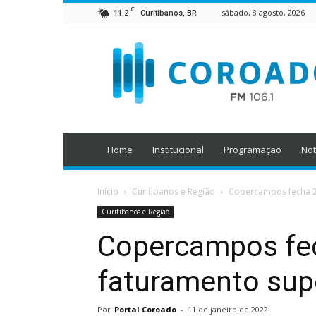
C
11.2
sábado, 8 agosto, 2026
Curitibanos, BR
Home
Institucional
Programação
Not
Início
Curitibanos e Região
Copercampos fecha 20
Curitibanos e Região
Copercampos fe
faturamento supe
Por
Portal Coroado
-
11 de janeiro de 2022