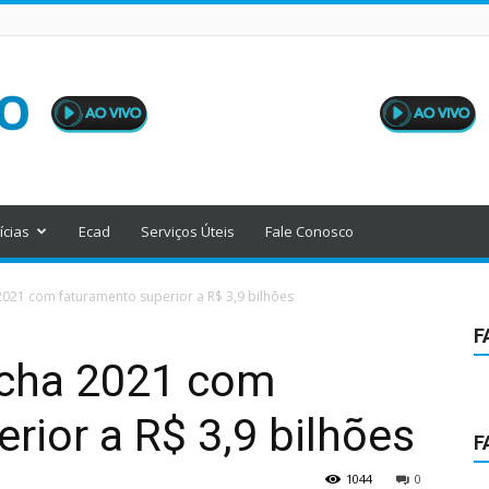
ícias
Ecad
Serviços Úteis
Fale Conosco
21 com faturamento superior a R$ 3,9 bilhões
F
cha 2021 com
rior a R$ 3,9 bilhões
F
1044
0