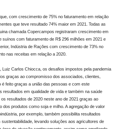
que, com crescimento de 75% no faturamento em relação
ementes que teve resultado 74% maior em 2021. Todas as
uina chamada Copercampos registraram crescimento em
de suínos com faturamento de R$ 296 milhões em 2021 e
erior, Indústria de Rações com crescimento de 73% no
to nas receitas em relação a 2020.
, Luiz Carlos Chiocca, os desafios impostos pela pandemia
dos graças ao compromisso dos associados, clientes,
o é feito graças a união das pessoas e com este
s resultados em qualidade de vida e também na saúde
 os resultados de 2020 neste ano de 2021 graças ao
o dos produtos como soja e milho. A agregação de valor
dústria, por exemplo, também possibilita resultados
sustentabilidade, levando soluções aos agricultores de
a área de atuação continuamente, assim como ampliando