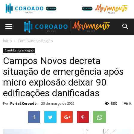
Início
Curitibanos e Região
Curitibanos e Região
Campos Novos decreta
situação de emergência após
micro explosão deixar 90
edificações danificadas
Por
Portal Coroado
-
25 de março de 2022
1550
0