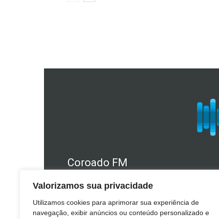
Coroado FM
Telefone Estúdio: 49 3241.1610
Valorizamos sua privacidade
WhatsApp: (49) 98409.2566
Utilizamos cookies para aprimorar sua experiência de
E-mail: coroado@coroado.am.br
navegação, exibir anúncios ou conteúdo personalizado e