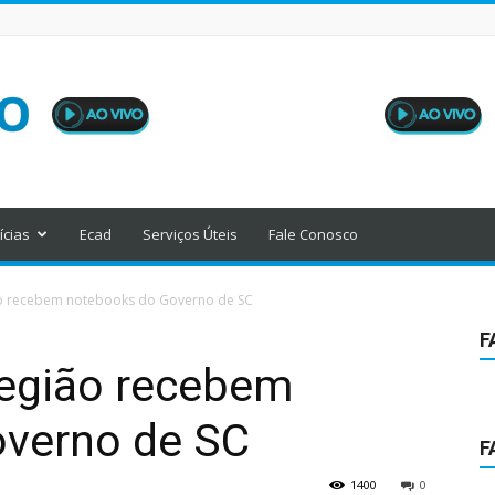
ícias
Ecad
Serviços Úteis
Fale Conosco
ão recebem notebooks do Governo de SC
F
região recebem
verno de SC
F
1400
0