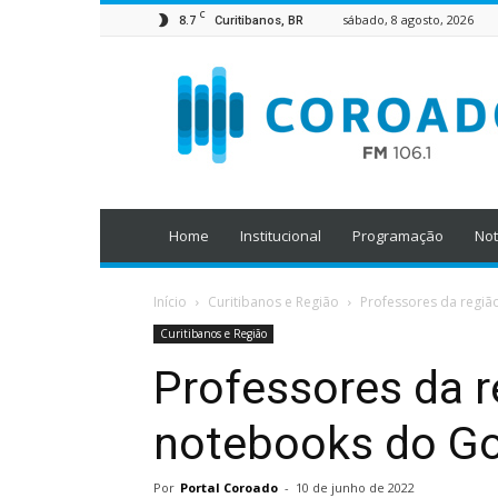
C
8.7
sábado, 8 agosto, 2026
Curitibanos, BR
Home
Institucional
Programação
Not
Início
Curitibanos e Região
Professores da regi
Curitibanos e Região
Professores da 
notebooks do Go
Por
Portal Coroado
-
10 de junho de 2022