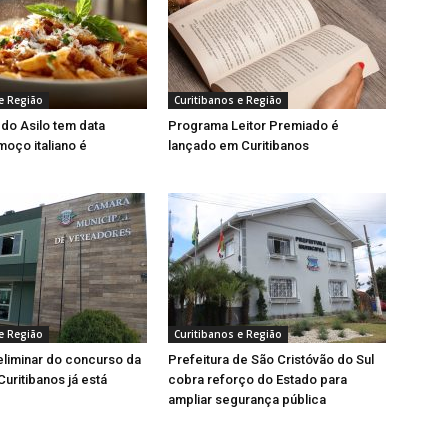
e Região
Curitibanos e Região
 do Asilo tem data
Programa Leitor Premiado é
moço italiano é
lançado em Curitibanos
e Região
Curitibanos e Região
eliminar do concurso da
Prefeitura de São Cristóvão do Sul
uritibanos já está
cobra reforço do Estado para
ampliar segurança pública