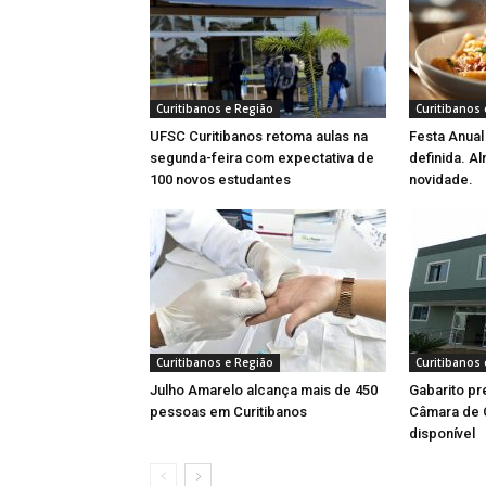
Curitibanos e Região
Curitibanos 
UFSC Curitibanos retoma aulas na
Festa Anual
segunda-feira com expectativa de
definida. Al
100 novos estudantes
novidade.
Curitibanos e Região
Curitibanos 
Julho Amarelo alcança mais de 450
Gabarito pr
pessoas em Curitibanos
Câmara de C
disponível