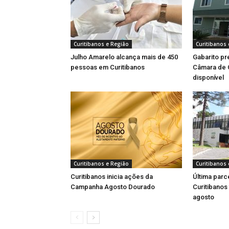
Curitibanos e Região
Curitibanos 
Julho Amarelo alcança mais de 450
Gabarito pr
pessoas em Curitibanos
Câmara de C
disponível
Curitibanos e Região
Curitibanos 
Curitibanos inicia ações da
Última parc
Campanha Agosto Dourado
Curitibanos
agosto