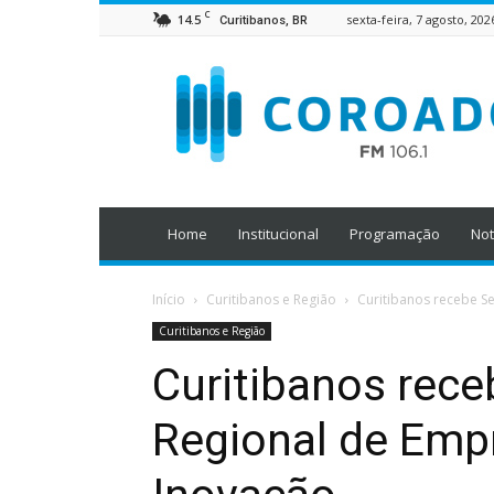
C
14.5
sexta-feira, 7 agosto, 202
Curitibanos, BR
Home
Institucional
Programação
Not
Início
Curitibanos e Região
Curitibanos recebe 
Curitibanos e Região
Curitibanos rec
Regional de Emp