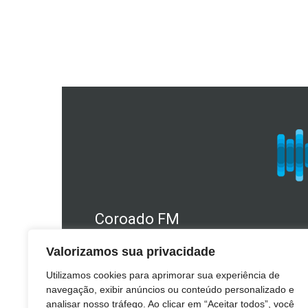
Coroado FM
Telefone Estúdio: 49 3241.1610
Valorizamos sua privacidade
WhatsApp: (49) 98409.2566
Utilizamos cookies para aprimorar sua experiência de
E-mail: coroado@coroado.am.br
navegação, exibir anúncios ou conteúdo personalizado e
analisar nosso tráfego. Ao clicar em “Aceitar todos”, você
Telefone Escritório: (49) 3241.1140