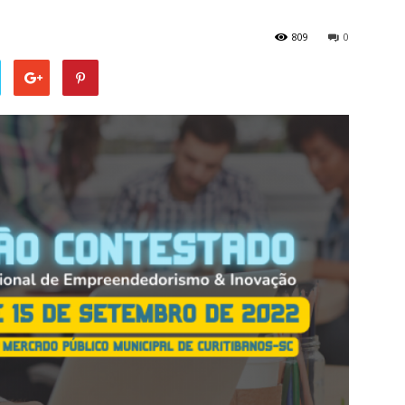
809
0