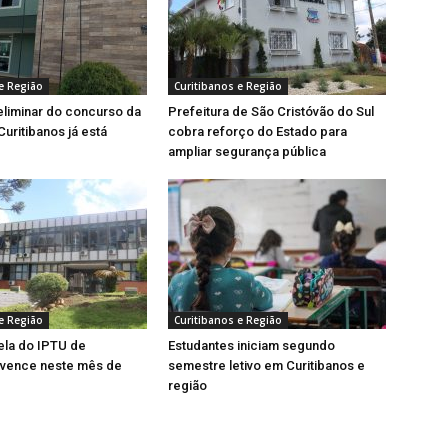
e Região
Curitibanos e Região
eliminar do concurso da
Prefeitura de São Cristóvão do Sul
uritibanos já está
cobra reforço do Estado para
ampliar segurança pública
e Região
Curitibanos e Região
ela do IPTU de
Estudantes iniciam segundo
 vence neste mês de
semestre letivo em Curitibanos e
região