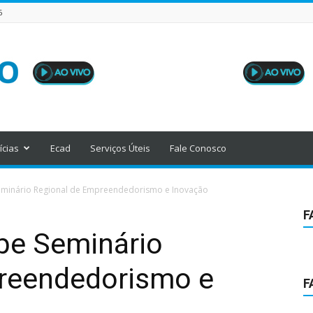
6
ícias
Ecad
Serviços Úteis
Fale Conosco
Seminário Regional de Empreendedorismo e Inovação
F
ebe Seminário
reendedorismo e
F