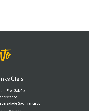
inks Úteis
dio Frei Galvão
ranciscanos
iversidade São Francisco
dio Celinauta