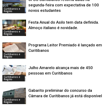
segunda-feira com expectativa de 100
Curitibanos e
novos estudantes
Região
Festa Anual do Asilo tem data definida.
Almoço italiano é novidade.
Curitibanos e
Região
Programa Leitor Premiado é lançado em
Curitibanos
Curitibanos e
Região
Julho Amarelo alcança mais de 450
pessoas em Curitibanos
Curitibanos e
Região
Gabarito preliminar do concurso da
Câmara de Curitibanos já está disponível
Curitibanos e
Região