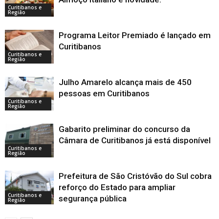
Curitibanos e
Região
Programa Leitor Premiado é lançado em
Curitibanos
Curitibanos e
Região
Julho Amarelo alcança mais de 450
pessoas em Curitibanos
Curitibanos e
Região
Gabarito preliminar do concurso da
Câmara de Curitibanos já está disponível
Curitibanos e
Região
Prefeitura de São Cristóvão do Sul cobra
reforço do Estado para ampliar
Curitibanos e
segurança pública
Região