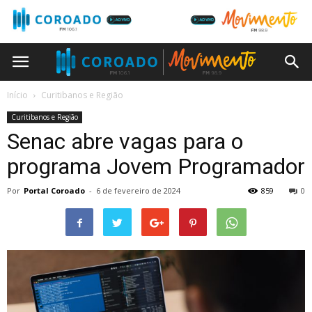
Início
Curitibanos e Região
Curitibanos e Região
Senac abre vagas para o
programa Jovem Programador
Por
Portal Coroado
-
6 de fevereiro de 2024
859
0