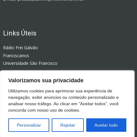
Links Úteis
Rádio Frei Galvão
Franciscanos
Universidade São Francisco
Rádio Celinauta
Valorizamos sua privacidade
Editora Vozes
Colégio Bom Jesus
Utilizamos cookies para aprimorar sua experiência de
navegação, exibir anúncios ou conteúdo personalizado e
analisar nosso tráfego. Ao clicar em “Aceitar todos”, você
concorda com nosso uso de cookies.
Política de Privacidade
© Portal Coroado - Todos os direitos reservados | Desenvolvimento:
Personalizar
Rejeitar
Aceitar tudo
Natcom