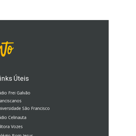
inks Úteis
dio Frei Galvão
ranciscanos
iversidade São Francisco
dio Celinauta
itora Vozes
olégio Bom Jesus