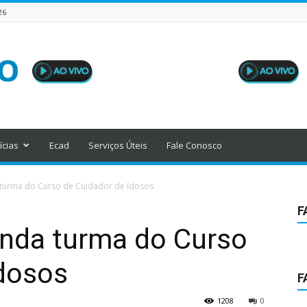
26
ícias
Ecad
Serviços Úteis
Fale Conosco
turma do Curso de Cuidador de Idosos
F
nda turma do Curso
Idosos
F
1208
0