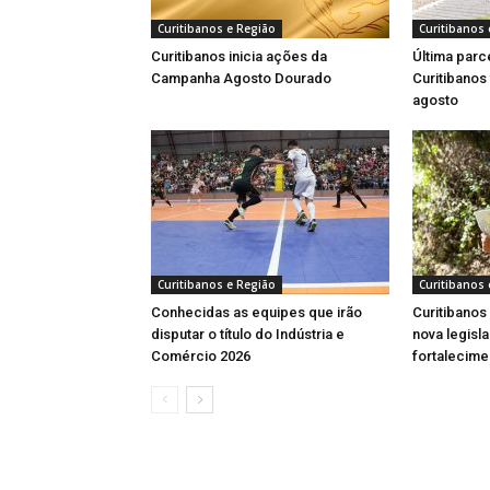
Curitibanos e Região
Curitibanos 
Curitibanos inicia ações da
Última parc
Campanha Agosto Dourado
Curitibanos
agosto
Curitibanos e Região
Curitibanos 
Conhecidas as equipes que irão
Curitibanos
disputar o título do Indústria e
nova legisl
Comércio 2026
fortalecime