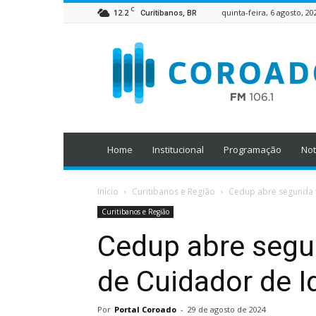
C
12.2
quinta-feira, 6 agosto, 20
Curitibanos, BR
Home
Institucional
Programação
Not
Início
Curitibanos e Região
Cedup abre segunda 
Curitibanos e Região
Cedup abre segu
de Cuidador de 
Por
Portal Coroado
-
29 de agosto de 2024