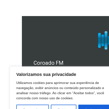
Coroado FM
Telefone Estúdio: 49 3241.1610
Valorizamos sua privacidade
WhatsApp: (49) 98409.2566
Utilizamos cookies para aprimorar sua experiência de
E-mail: coroado@coroado.am.br
navegação, exibir anúncios ou conteúdo personalizado e
analisar nosso tráfego. Ao clicar em “Aceitar todos”, você
Telefone Escritório: (49) 3241.1140
concorda com nosso uso de cookies.
E-mail: diretor@coroado.am.br