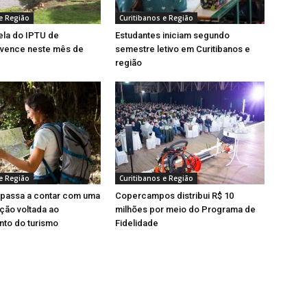
e Região
Curitibanos e Região
ela do IPTU de
Estudantes iniciam segundo
 vence neste mês de
semestre letivo em Curitibanos e
região
e Região
Curitibanos e Região
 passa a contar com uma
Copercampos distribui R$ 10
ação voltada ao
milhões por meio do Programa de
nto do turismo
Fidelidade