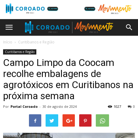
Início
Curitibanos e Região
Curitibanos e Região
Campo Limpo da Coocam
recolhe embalagens de
agrotóxicos em Curitibanos na
próxima semana
Por
Portal Coroado
-
30 de agosto de 2024
1027
0