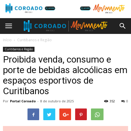
Início
Curitibanos e Região
Curitibanos e Região
Proibida venda, consumo e
porte de bebidas alcoólicas em
espaços esportivos de
Curitibanos
Por
Portal Coroado
-
8 de outubro de 2025
352
0