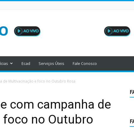
ícias
Ecad
Serviços Úteis
Fale Conosco
 de Multivacinação e foco no Outubro Rosa
F
ue com campanha de
e foco no Outubro
F