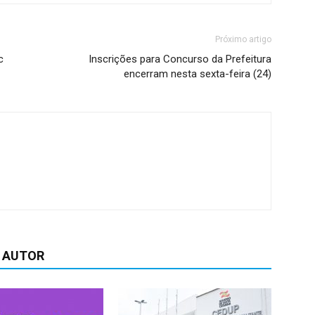
para
baixo
Próximo artigo
para
c
Inscrições para Concurso da Prefeitura
aumentar
encerram nesta sexta-feira (24)
ou
diminuir
o
volume.
 AUTOR