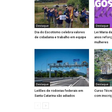
Destaque
Destaque
Dia do Escotismo celebra valores
Lei Maria d
de cidadania e trabalho em equipe
anos reforç
mulheres
Destaque
Destaque
Leilões de rodovias federais em
Curso Técn
Santa Catarina são adiados
com inscri