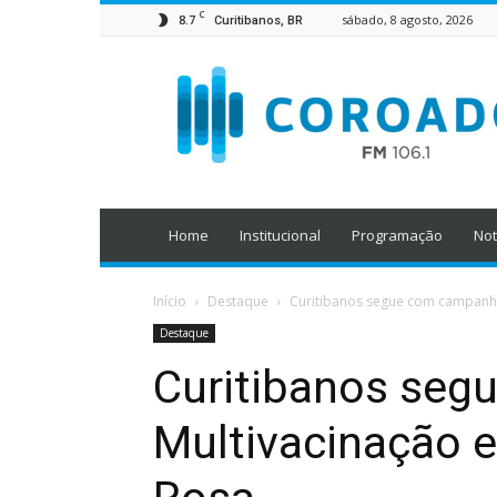
C
8.7
sábado, 8 agosto, 2026
Curitibanos, BR
Home
Institucional
Programação
Not
Início
Destaque
Curitibanos segue com campanha
Destaque
Curitibanos seg
Multivacinação 