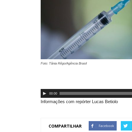
Foto: Tânia Rêgo/Agência Brasil
Tocador
00:00
de
Informações com repórter Lucas Betiolo
áudio
COMPARTILHAR
Facebook