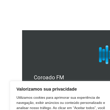
Coroado FM
Telefone Estúdio: 49 3241.1610
Valorizamos sua privacidade
WhatsApp: (49) 98409.2566
Utilizamos cookies para aprimorar sua experiência de
E-mail: coroado@coroado.am.br
navegação, exibir anúncios ou conteúdo personalizado e
analisar nosso tráfego. Ao clicar em “Aceitar todos”, você
Telefone Escritório: (49) 3241.1140