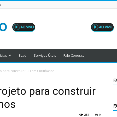
6
ícias
Ecad
Serviços Úteis
Fale Conosco
to para construir PCH em Curitibanos
F
rojeto para construir
nos
F
254
0