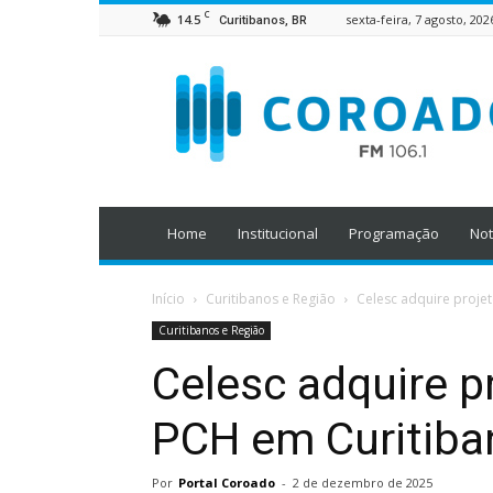
C
14.5
sexta-feira, 7 agosto, 202
Curitibanos, BR
Home
Institucional
Programação
Not
Início
Curitibanos e Região
Celesc adquire proje
Curitibanos e Região
Celesc adquire p
PCH em Curitiba
Por
Portal Coroado
-
2 de dezembro de 2025