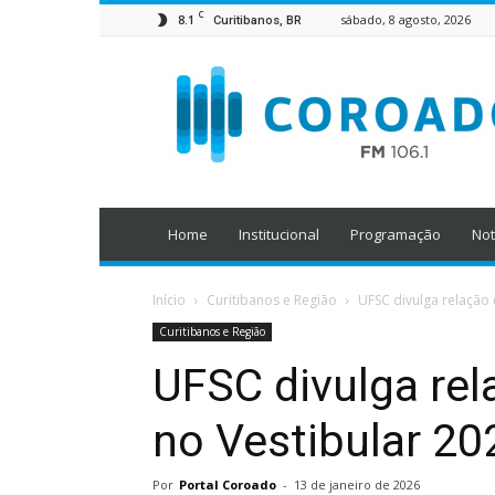
C
8.1
sábado, 8 agosto, 2026
Curitibanos, BR
Home
Institucional
Programação
Not
Início
Curitibanos e Região
UFSC divulga relação
Curitibanos e Região
UFSC divulga re
no Vestibular 20
Por
Portal Coroado
-
13 de janeiro de 2026