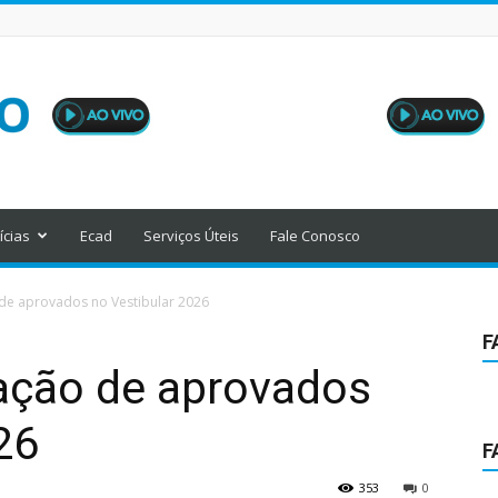
ícias
Ecad
Serviços Úteis
Fale Conosco
 de aprovados no Vestibular 2026
F
lação de aprovados
26
F
353
0