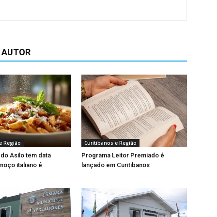
 AUTOR
e Região
Curitibanos e Região
 do Asilo tem data
Programa Leitor Premiado é
moço italiano é
lançado em Curitibanos