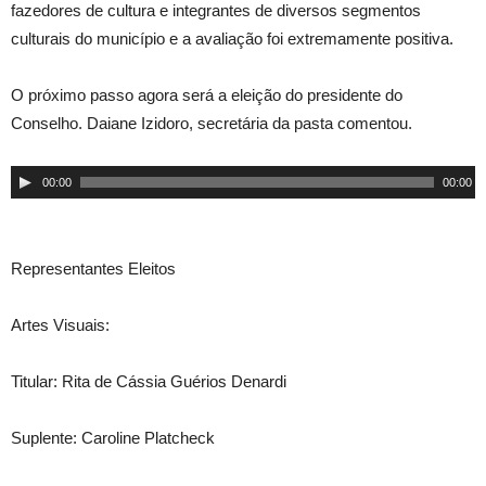
fazedores de cultura e integrantes de diversos segmentos
culturais do município e a avaliação foi extremamente positiva.
O próximo passo agora será a eleição do presidente do
Conselho. Daiane Izidoro, secretária da pasta comentou.
Tocador
00:00
00:00
de
áudio
Representantes Eleitos
Artes Visuais:
Titular: Rita de Cássia Guérios Denardi
Suplente: Caroline Platcheck