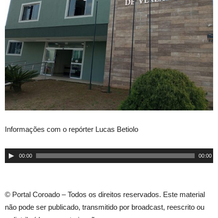
Informações com o repórter Lucas Betiolo
Tocador
00:00
00:00
de
áudio
© Portal Coroado – Todos os direitos reservados. Este material
não pode ser publicado, transmitido por broadcast, reescrito ou