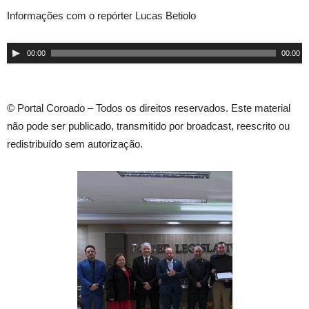
Informações com o repórter Lucas Betiolo
Tocador
00:00
00:00
de
áudio
© Portal Coroado – Todos os direitos reservados. Este material
não pode ser publicado, transmitido por broadcast, reescrito ou
redistribuído sem autorização.