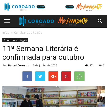
Início
Curitibanos e Região
Curitibanos e Região
11ª Semana Literária é
confirmada para outubro
Por
Portal Coroado
-
5 de junho de 2026
171
0