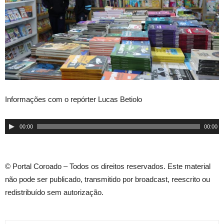
Informações com o repórter Lucas Betiolo
Tocador
00:00
00:00
de
áudio
© Portal Coroado – Todos os direitos reservados. Este material
não pode ser publicado, transmitido por broadcast, reescrito ou
redistribuído sem autorização.