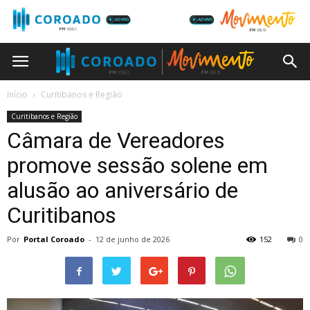
Início
Curitibanos e Região
Curitibanos e Região
Câmara de Vereadores
promove sessão solene em
alusão ao aniversário de
Curitibanos
Por
Portal Coroado
-
12 de junho de 2026
152
0