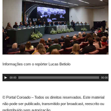
Informações com o repórter Lucas Betiolo
Tocador
00:00
00:00
de
áudio
© Portal Coroado – Todos os direitos reservados. Este material
não pode ser publicado, transmitido por broadcast, reescrito ou
redistribuído sem autorização.