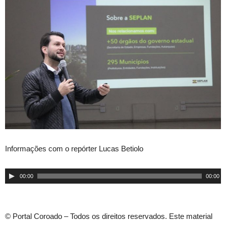
Informações com o repórter Lucas Betiolo
Tocador
00:00
00:00
de
áudio
© Portal Coroado – Todos os direitos reservados. Este material