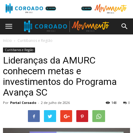
Início
Curitibanos e Região
Curitibanos e Região
Lideranças da AMURC
conhecem metas e
investimentos do Programa
Avança SC
Por
Portal Coroado
-
2 de julho de 2026
148
0