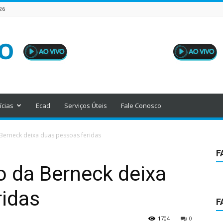
26
ícias
Ecad
Serviços Úteis
Fale Conosco
 Berneck deixa duas pessoas feridas
F
o da Berneck deixa
ridas
F
1704
0