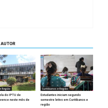
 AUTOR
e Região
Curitibanos e Região
ela do IPTU de
Estudantes iniciam segundo
 vence neste mês de
semestre letivo em Curitibanos e
região