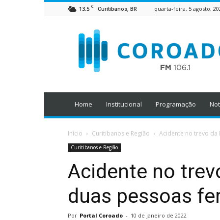
C
13.5
quarta-feira, 5 agosto, 20
Curitibanos, BR
Home
Institucional
Programação
Not
Início
Curitibanos e Região
Acidente no trevo da
Curitibanos e Região
Acidente no trev
duas pessoas fe
Por
Portal Coroado
-
10 de janeiro de 2022