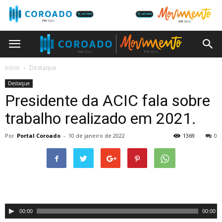
Início
Destaque
Destaque
Presidente da ACIC fala sobre
trabalho realizado em 2021.
Por
Portal Coroado
-
10 de janeiro de 2022
1369
0
Tocador
00:00
00:00