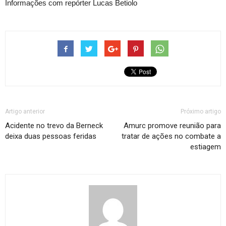
de
Informações com repórter Lucas Betiolo
áudio
Artigo anterior
Próximo artigo
Acidente no trevo da Berneck
Amurc promove reunião para
deixa duas pessoas feridas
tratar de ações no combate a
estiagem